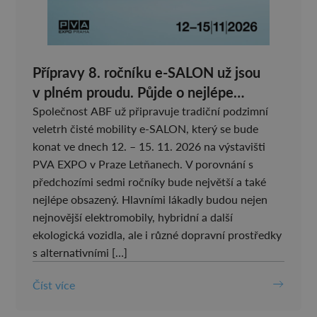
Přípravy 8. ročníku e-SALON už jsou
v plném proudu. Půjde o nejlépe
obsazený veletrh čisté mobility v
Společnost ABF už připravuje tradiční podzimní
veletrh čisté mobility e-SALON, který se bude
historii
konat ve dnech 12. – 15. 11. 2026 na výstavišti
PVA EXPO v Praze Letňanech. V porovnání s
předchozími sedmi ročníky bude největší a také
nejlépe obsazený. Hlavními lákadly budou nejen
nejnovější elektromobily, hybridní a další
ekologická vozidla, ale i různé dopravní prostředky
s alternativními […]
Číst více