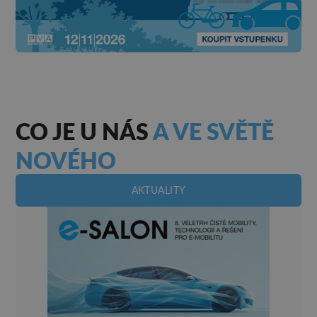
CO JE U NÁS
A VE SVĚTĚ
NOVÉHO
AKTUALITY