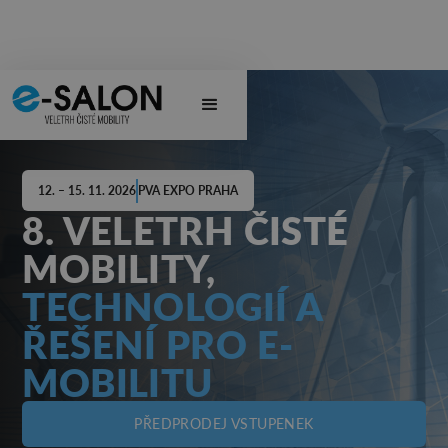
12. – 15. 11. 2026
PVA EXPO PRAHA
8. VELETRH ČISTÉ
MOBILITY,
TECHNOLOGIÍ A
ŘEŠENÍ PRO E-
MOBILITU
PŘEDPRODEJ VSTUPENEK