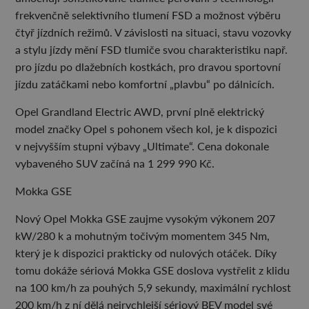
frekvenčně selektivního tlumení FSD a možnost výběru
čtyř jízdních režimů. V závislosti na situaci, stavu vozovky
a stylu jízdy mění FSD tlumiče svou charakteristiku např.
pro jízdu po dlažebních kostkách, pro dravou sportovní
jízdu zatáčkami nebo komfortní „plavbu“ po dálnicích.
Opel Grandland Electric AWD, první plně elektrický
model značky Opel s pohonem všech kol, je k dispozici
v nejvyšším stupni výbavy „Ultimate“. Cena dokonale
vybaveného SUV začíná na 1 299 990 Kč.
Mokka GSE
Nový Opel Mokka GSE zaujme vysokým výkonem 207
kW/280 k a mohutným točivým momentem 345 Nm,
který je k dispozici prakticky od nulových otáček. Díky
tomu dokáže sériová Mokka GSE doslova vystřelit z klidu
na 100 km/h za pouhých 5,9 sekundy, maximální rychlost
200 km/h z ní dělá nejrychlejší sériový BEV model své