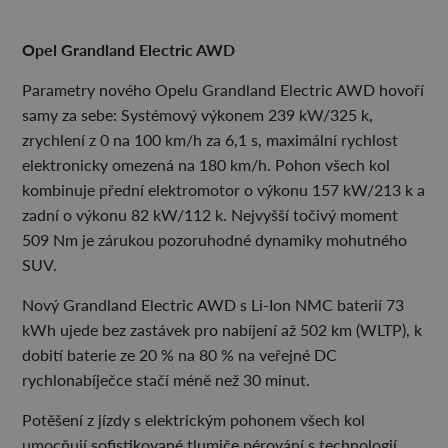
Opel Grandland Electric AWD
Parametry nového Opelu Grandland Electric AWD hovoří
samy za sebe: Systémový výkonem 239 kW/325 k,
zrychlení z 0 na 100 km/h za 6,1 s, maximální rychlost
elektronicky omezená na 180 km/h. Pohon všech kol
kombinuje přední elektromotor o výkonu 157 kW/213 k a
zadní o výkonu 82 kW/112 k. Nejvyšší točivý moment
509 Nm je zárukou pozoruhodné dynamiky mohutného
SUV.
Nový Grandland Electric AWD s Li-Ion NMC baterií 73
kWh ujede bez zastávek pro nabíjení až 502 km (WLTP), k
dobití baterie ze 20 % na 80 % na veřejné DC
rychlonabíječce stačí méně než 30 minut.
Potěšení z jízdy s elektrickým pohonem všech kol
umocňují sofistikované tlumiče pérování s technologií