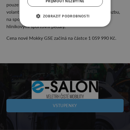
PŘIJMOUT NEZBYTNÉ
pouze pro Mokku GSE a nahoře zploštělý sportovní
volant poskytují nekompromisně přímou zpětnou vazbu,
ZOBRAZIT PODROBNOSTI
na sportovní geny upozorňuje nový model i svými
hliníkovými sportovní pedály.
Cena nové Mokky GSE začíná na částce 1 059 990 Kč.
VSTUPENKY