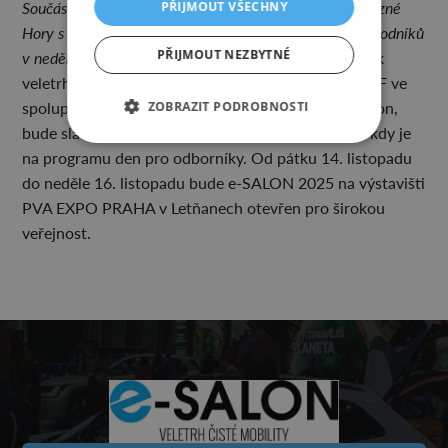
Součástí doprovodného programu bude i EcoRally Železné
PŘIJMOUT VŠECHNY
Hory s pátečním startem na výstavišti a dojezdem závodníků
PŘIJMOUT NEZBYTNÉ
v neděli po obědě,“
říká Jana Nosálová. Sedmý ročník
veletrhu čisté mobility, který pořádá společnost ABF ve
spolupráci s televizí Prima a jejím pořadem Autosalon,
ZOBRAZIT PODROBNOSTI
bude slavnostně zahájen ve čtvrtek 13. listopadu, kdy je
na programu den pro odborníky. Od pátku 14. listopadu
do neděle 16. listopadu bude e-SALON 2025 na výstavišti
PVA EXPO PRAHA v Letňanech otevřen pro širokou
veřejnost.