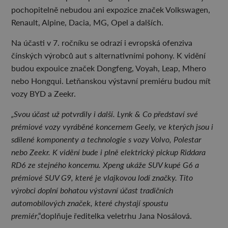
pochopitelně nebudou ani expozice značek Volkswagen,
Renault, Alpine, Dacia, MG, Opel a dalších.
Na účasti v 7. ročníku se odrazí i evropská ofenziva
čínských výrobců aut s alternativními pohony. K vidění
budou expouice značek Dongfeng, Voyah, Leap, Mhero
nebo Hongqui. Letňanskou výstavní premiéru budou mít
vozy BYD a Zeekr.
„Svou účast už potvrdily i další. Lynk & Co představí své
prémiové vozy vyráběné koncernem Geely, ve kterých jsou i
sdílené komponenty a technologie s vozy Volvo, Polestar
nebo Zeekr. K vidění bude i plně elektrický pickup Riddara
RD6 ze stejného koncernu. Xpeng ukáže SUV kupé G6 a
prémiové SUV G9, které je vlajkovou lodí značky. Tito
výrobci doplní bohatou výstavní účast tradičních
automobilových značek, které chystají spoustu
premiér
,“doplňuje ředitelka veletrhu Jana Nosálová.