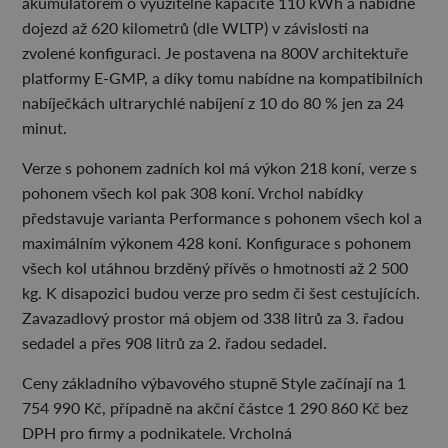
akumulátorem o využitelné kapacitě 110 kWh a nabídne
dojezd až 620 kilometrů (dle WLTP) v závislosti na
zvolené konfiguraci. Je postavena na 800V architektuře
platformy E-GMP, a díky tomu nabídne na kompatibilních
nabíječkách ultrarychlé nabíjení z 10 do 80 % jen za 24
minut.
Verze s pohonem zadních kol má výkon 218 koní, verze s
pohonem všech kol pak 308 koní. Vrchol nabídky
představuje varianta Performance s pohonem všech kol a
maximálním výkonem 428 koní. Konfigurace s pohonem
všech kol utáhnou brzděný přívěs o hmotnosti až 2 500
kg. K disapozici budou verze pro sedm či šest cestujících.
Zavazadlový prostor má objem od 338 litrů za 3. řadou
sedadel a přes 908 litrů za 2. řadou sedadel.
Ceny základního výbavového stupně Style začínají na 1
754 990 Kč, případně na akční částce 1 290 860 Kč bez
DPH pro firmy a podnikatele. Vrcholná