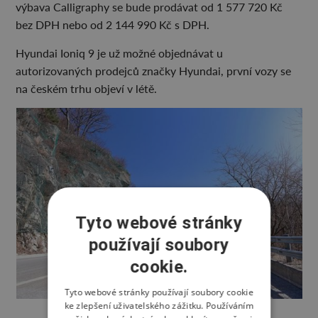
výbava Calligraphy se bude prodávat od 1 577 720 Kč
bez DPH nebo od 2 144 990 Kč s DPH.
Hyundai Ioniq 9 je už možné objednávat u
autorizovaných prodejců značky Hyundai, první vozy se
na českém trhu objeví v létě.
Tyto webové stránky
používají soubory
cookie.
Tyto webové stránky používají soubory cookie
ke zlepšení uživatelského zážitku. Používáním