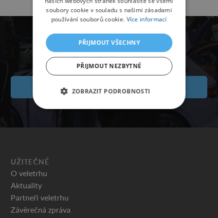
našich webových stránek souhlasíte se všemi
soubory cookie v souladu s našimi zásadami
používání souborů cookie.
Více informací
PŘIJMOUT VŠECHNY
PŘIJMOUT NEZBYTNÉ
VSTUPENKY
ZOBRAZIT PODROBNOSTI
UŽITEČNÉ
O veletrhu
Aktuality
Partneři veletrhu
Závěrečná zpráva