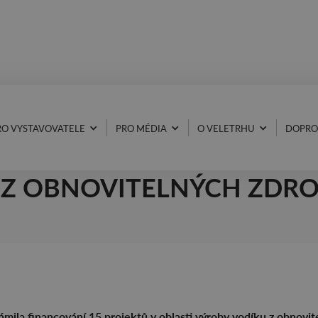
RO VYSTAVOVATELE
PRO MÉDIA
O VELETRHU
DOPRO
Y EU VYROBÍ DVA MILIO
 Z OBNOVITELNÝCH ZDRO
mila financování 15 projektů v oblasti výroby vodíku z obnovit