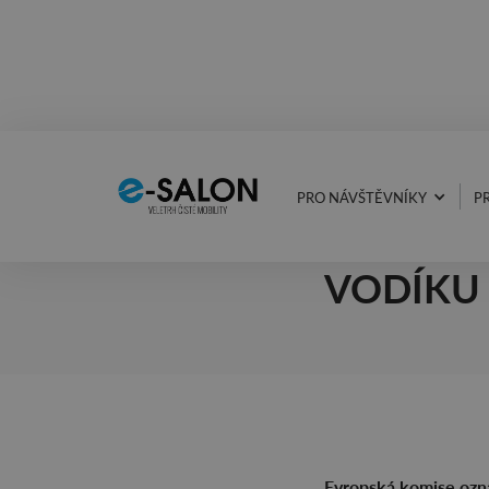
PRO NÁVŠTĚVNÍKY
P
25.7.2025
PROJEKT
VODÍKU
Evropská komise ozná