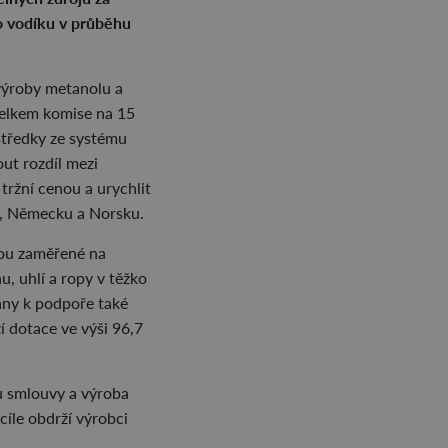
ho vodíku v průběhu
výroby metanolu a
 Celkem komise na 15
středky ze systému
ut rozdíl mezi
tržní cenou a urychlit
ku, Německu a Norsku.
Jsou zaměřené na
u, uhlí a ropy v těžko
ány k podpoře také
í dotace ve výši 96,7
u smlouvy a výroba
íle obdrží výrobci