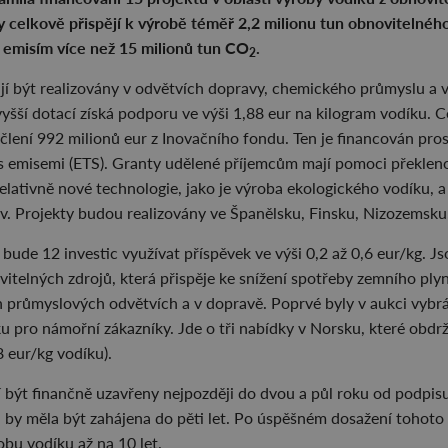
Ty celkově přispějí k výrobě téměř 2,2 milionu tun obnovitelné
í emisím více než 15 milionů tun CO
.
2
jí být realizovány v odvětvích dopravy, chemického průmyslu a 
vyšší dotací získá podporu ve výši 1,88 eur na kilogram vodíku.
člení 992 milionů eur z Inovačního fondu. Ten je financován pro
 emisemi (ETS). Granty udělené příjemcům mají pomoci překleno
elativně nové technologie, jako je výroba ekologického vodíku, a 
liv. Projekty budou realizovány ve Španělsku, Finsku, Nizozems
bude 12 investic využívat příspěvek ve výši 0,2 až 0,6 eur/kg. 
itelných zdrojů, která přispěje ke snížení spotřeby zemního plyn
 průmyslových odvětvích a v dopravě. Poprvé byly v aukci vybr
u pro námořní zákazníky. Jde o tři nabídky v Norsku, které obdrž
8 eur/kg vodíku).
í být finančně uzavřeny nejpozději do dvou a půl roku od podpis
by měla být zahájena do pěti let. Po úspěšném dosažení tohoto c
bu vodíku až na 10 let.