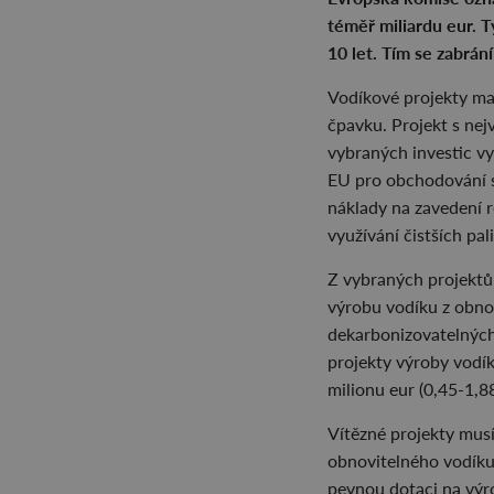
téměř miliardu eur. 
10 let. Tím se zabrán
Vodíkové projekty ma
čpavku. Projekt s nej
vybraných investic vy
EU pro obchodování s
náklady na zavedení r
využívání čistších pa
Z vybraných projektů 
výrobu vodíku z obnov
dekarbonizovatelných
projekty výroby vodík
milionu eur (0,45-1,8
Vítězné projekty mus
obnovitelného vodíku 
pevnou dotaci na výro