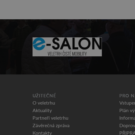
UŽITEČNÉ
PRO N
O veletrhu
Vstupe
Aktuality
Plán vý
Partneři veletrhu
Informa
Závěrečná zpráva
Doprov
Kontakty
PŘIPR