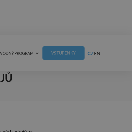
CZ
EN
VSTUPENKY
VODNÝ PROGRAM
NY TUN
JŮ
elných zdrojů za