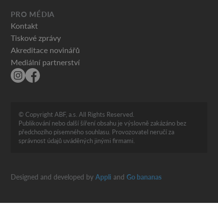
PRO MÉDIA
Kontakt
Tiskové zprávy
Akreditace novinářů
Mediální partnerství
© Copyright ABF, a.s. All Rights Reserved.
Publikování nebo další šíření obsahu je výslovně zakázáno bez
předchozího písemného souhlasu. Provozovatel neručí za
správnost údajů uváděných jinými firmami.
Designed and developed by
Appli
and
Go bananas