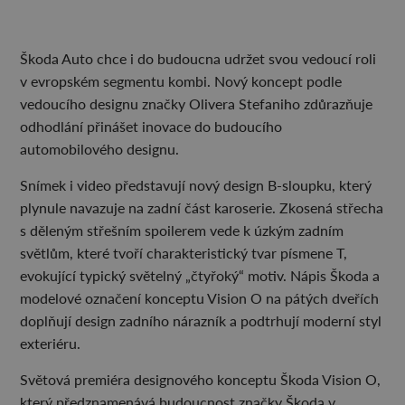
Škoda Auto chce i do budoucna udržet svou vedoucí roli
v evropském segmentu kombi. Nový koncept podle
vedoucího designu značky Olivera Stefaniho zdůrazňuje
odhodlání přinášet inovace do budoucího
automobilového designu.
Snímek i video představují nový design B-sloupku, který
plynule navazuje na zadní část karoserie. Zkosená střecha
s děleným střešním spoilerem vede k úzkým zadním
světlům, které tvoří charakteristický tvar písmene T,
evokující typický světelný „čtyřoký“ motiv. Nápis Škoda a
modelové označení konceptu Vision O na pátých dveřích
doplňují design zadního nárazník a podtrhují moderní styl
exteriéru.
Světová premiéra designového konceptu Škoda Vision O,
který předznamenává budoucnost značky Škoda v