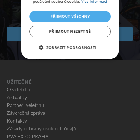
používání souborů cookie.
Více informací
PŘIJMOUT VŠECHNY
PŘIJMOUT NEZBYTNÉ
VSTUPENKY
ZOBRAZIT PODROBNOSTI
UŽITEČNÉ
O veletrhu
Aktuality
Partneři veletrhu
Závěrečná zpráva
Kontakty
Zásady ochrany osobních údajů
PVA EXPO PRAHA