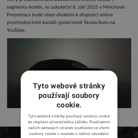
segmentu kombi, se uskuteční 8. září 2025 v Mnichově.
Prezentace bude všem divákům k dispozici online
prostřednictvím kanálů společnosti Škoda Auto na
YouTube.
Tyto webové stránky
používají soubory
cookie.
Tyto webové stránky používají soubory cookie
ke zlepšení uživatelského zážitku. Používáním
našich webových stránek souhlasíte se všemi
soubory cookie v souladu s našimi zásadami