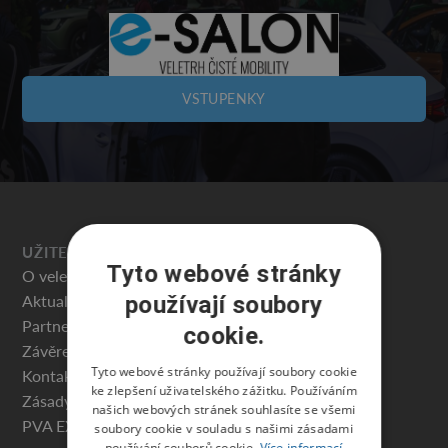
VSTUPENKY
UŽITEČNÉ
Tyto webové stránky
O veletrhu
Aktuality
používají soubory
Partneři veletrhu
cookie.
Závěrečná zpráva
Tyto webové stránky používají soubory cookie
Kontakty
ke zlepšení uživatelského zážitku. Používáním
Zásady ochrany osobních údajů
našich webových stránek souhlasíte se všemi
PVA EXPO PRAHA
soubory cookie v souladu s našimi zásadami
používání souborů cookie.
Více informací