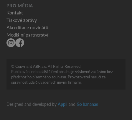
PRO MÉDIA
Kontakt
Tiskové zprávy
Akreditace novinářů
Mediální partnerství
© Copyright ABF, a.s. All Rights Reserved.
Publikování nebo další šíření obsahu je výslovně zakázáno bez
předchozího písemného souhlasu. Provozovatel neručí za
správnost údajů uváděných jinými firmami.
Designed and developed by
Appli
and
Go bananas