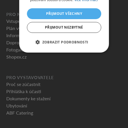
PŘIJMOUT VŠECHNY
PRO NÁVŠTĚVNÍKY
Vstupenky
PŘIJMOUT NEZBYTNÉ
Plán výstaviště
Informace pro návštěvníky
Doprovodný program – PŘIPRAVUJEME
ZOBRAZIT PODROBNOSTI
Fotogalerie
Shopex.cz
PRO VYSTAVOVATELE
Proč se zúčastnit
Přihláška k účasti
Dokumenty ke stažení
Ubytování
ABF Catering