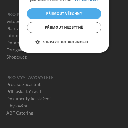
PŘIJMOUT VŠECHNY
PRO NÁVŠTĚVNÍKY
Vstupenky
PŘIJMOUT NEZBYTNÉ
Plán výstaviště
Informace pro návštěvníky
Doprovodný program – PŘIPRAVUJEME
ZOBRAZIT PODROBNOSTI
Fotogalerie
Shopex.cz
PRO VYSTAVOVATELE
Proč se zúčastnit
Přihláška k účasti
Dokumenty ke stažení
Ubytování
ABF Catering