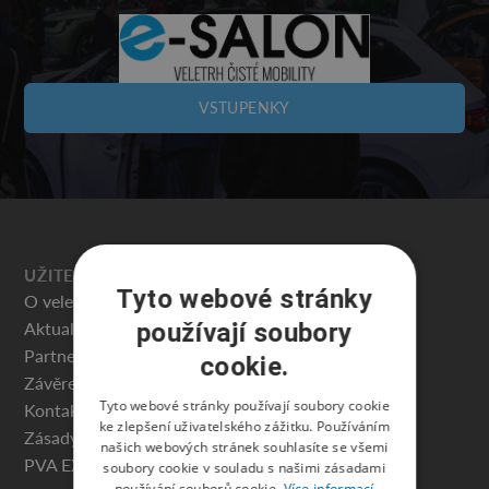
VSTUPENKY
UŽITEČNÉ
Tyto webové stránky
O veletrhu
Aktuality
používají soubory
Partneři veletrhu
cookie.
Závěrečná zpráva
Tyto webové stránky používají soubory cookie
Kontakty
ke zlepšení uživatelského zážitku. Používáním
Zásady ochrany osobních údajů
našich webových stránek souhlasíte se všemi
PVA EXPO PRAHA
soubory cookie v souladu s našimi zásadami
používání souborů cookie.
Více informací