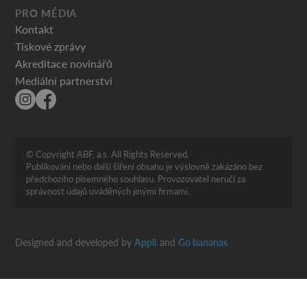
PRO MÉDIA
Kontakt
Tiskové zprávy
Akreditace novinářů
Mediální partnerství
© Copyright ABF, a.s. All Rights Reserved.
Publikování nebo další šíření obsahu je výslovně zakázáno bez
předchozího písemného souhlasu. Provozovatel neručí za
správnost údajů uváděných jinými firmami.
Designed and developed by
Appli
and
Go bananas